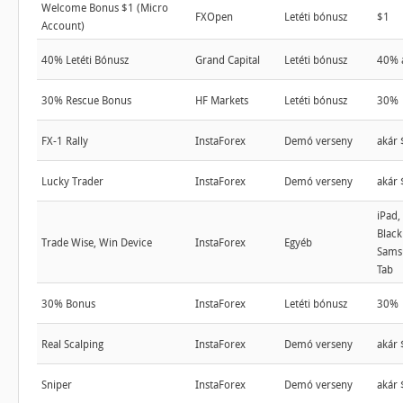
Welcome Bonus $1 (Micro
FXOpen
Letéti bónusz
$1
Account)
40% Letéti Bónusz
Grand Capital
Letéti bónusz
40% 
30% Rescue Bonus
HF Markets
Letéti bónusz
30%
FX-1 Rally
InstaForex
Demó verseny
akár
Lucky Trader
InstaForex
Demó verseny
akár
iPad,
Black
Trade Wise, Win Device
InstaForex
Egyéb
Sams
Tab
30% Bonus
InstaForex
Letéti bónusz
30%
Real Scalping
InstaForex
Demó verseny
akár
Sniper
InstaForex
Demó verseny
akár