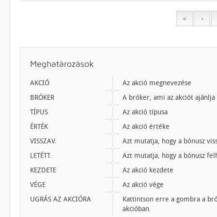
«
‹
Meghatározások
AKCIÓ
Az akció megnevezése
BRÓKER
A bróker, ami az akciót ajánlja
TÍPUS
Az akció típusa
ÉRTÉK
Az akció értéke
VISSZAV.
Azt mutatja, hogy a bónusz vi
LETÉTT.
Azt mutatja, hogy a bónusz fel
KEZDETE
Az akció kezdete
VÉGE
Az akció vége
UGRÁS AZ AKCIÓRA
Kattintson erre a gombra a bró
akcióban.